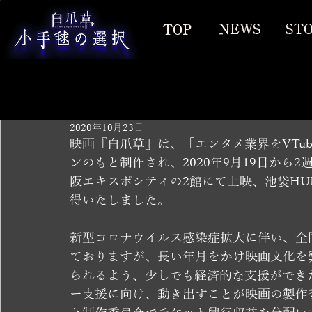
2020年10月23日
映画『白爪草』は、「エンタメ業界をVTu
ンのもと制作され、2020年9月19日から2
阪エキスポシティの2館にて上映、池袋HU
得いたしました。
新型コロナウイルス感染症拡大に伴い、全
ておりますが、長い年月をかけ映画文化を
られるよう、少しでも経済的な支援ができ
ー支援に向け、動き出すことが映画の製作